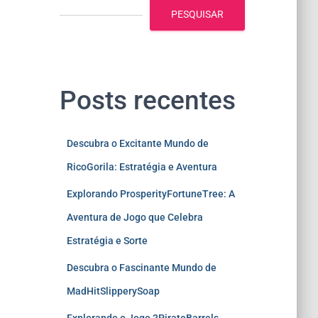
PESQUISAR
Posts recentes
Descubra o Excitante Mundo de
RicoGorila: Estratégia e Aventura
Explorando ProsperityFortuneTree: A
Aventura de Jogo que Celebra
Estratégia e Sorte
Descubra o Fascinante Mundo de
MadHitSlipperySoap