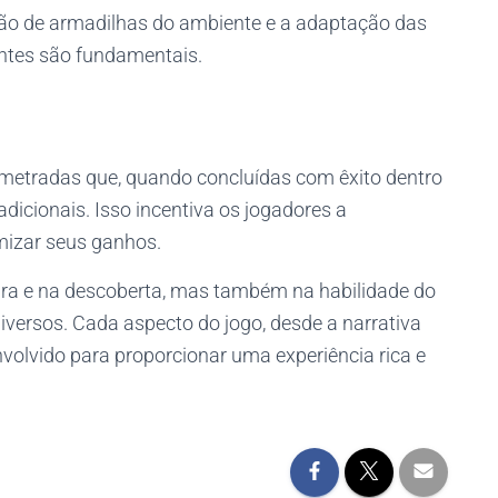
zação de armadilhas do ambiente e a adaptação das
ntes são fundamentais.
metradas que, quando concluídas com êxito dentro
icionais. Isso incentiva os jogadores a
mizar seus ganhos.
ra e na descoberta, mas também na habilidade do
iversos. Cada aspecto do jogo, desde a narrativa
nvolvido para proporcionar uma experiência rica e