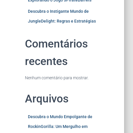
Explorando o Jogo 3PirateBarrels
Descubra o Instigante Mundo de
JungleDelight: Regras e Estratégias
Comentários
recentes
Nenhum comentário para mostrar.
Arquivos
Descubra o Mundo Empolgante de
RockinGorilla: Um Mergulho em