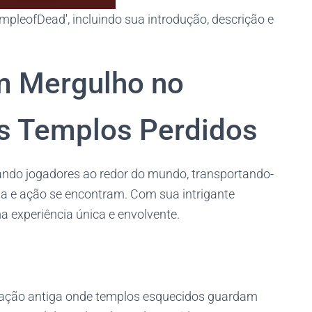
mpleofDead', incluindo sua introdução, descrição e
m Mergulho no
s Templos Perdidos
ndo jogadores ao redor do mundo, transportando-
ia e ação se encontram. Com sua intrigante
a experiência única e envolvente.
ação antiga onde templos esquecidos guardam