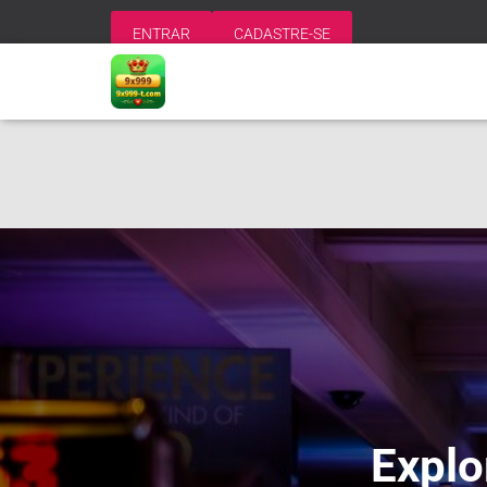
ENTRAR
CADASTRE-SE
Explo