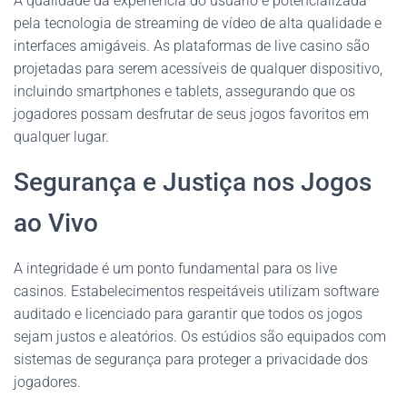
A qualidade da experiência do usuário é potencializada
pela tecnologia de streaming de vídeo de alta qualidade e
interfaces amigáveis. As plataformas de live casino são
projetadas para serem acessíveis de qualquer dispositivo,
incluindo smartphones e tablets, assegurando que os
jogadores possam desfrutar de seus jogos favoritos em
qualquer lugar.
Segurança e Justiça nos Jogos
ao Vivo
A integridade é um ponto fundamental para os live
casinos. Estabelecimentos respeitáveis utilizam software
auditado e licenciado para garantir que todos os jogos
sejam justos e aleatórios. Os estúdios são equipados com
sistemas de segurança para proteger a privacidade dos
jogadores.