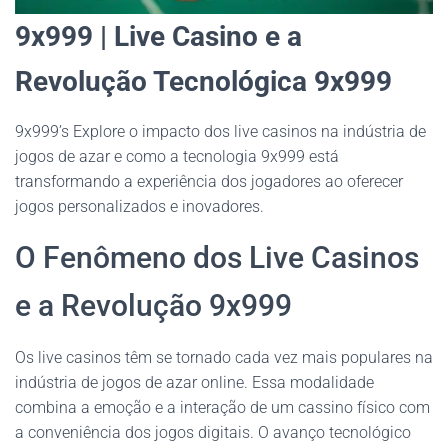
9x999 | Live Casino e a
Revolução Tecnológica 9x999
9x999’s Explore o impacto dos live casinos na indústria de
jogos de azar e como a tecnologia 9x999 está
transformando a experiência dos jogadores ao oferecer
jogos personalizados e inovadores.
O Fenômeno dos Live Casinos
e a Revolução 9x999
Os live casinos têm se tornado cada vez mais populares na
indústria de jogos de azar online. Essa modalidade
combina a emoção e a interação de um cassino físico com
a conveniência dos jogos digitais. O avanço tecnológico