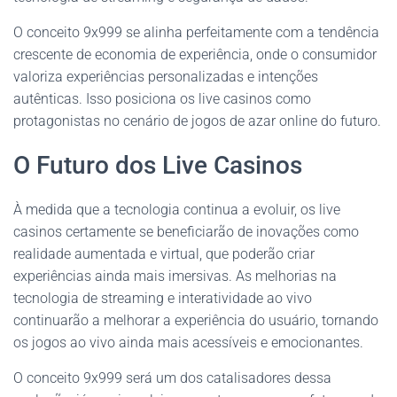
O conceito 9x999 se alinha perfeitamente com a tendência
crescente de economia de experiência, onde o consumidor
valoriza experiências personalizadas e intenções
autênticas. Isso posiciona os live casinos como
protagonistas no cenário de jogos de azar online do futuro.
O Futuro dos Live Casinos
À medida que a tecnologia continua a evoluir, os live
casinos certamente se beneficiarão de inovações como
realidade aumentada e virtual, que poderão criar
experiências ainda mais imersivas. As melhorias na
tecnologia de streaming e interatividade ao vivo
continuarão a melhorar a experiência do usuário, tornando
os jogos ao vivo ainda mais acessíveis e emocionantes.
O conceito 9x999 será um dos catalisadores dessa