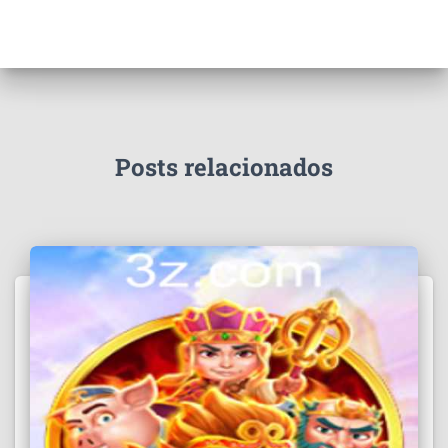
Posts relacionados