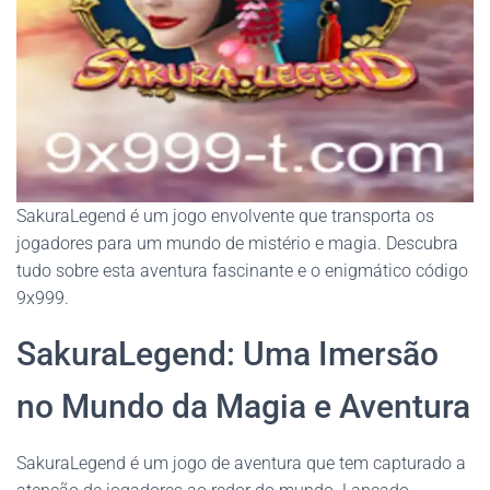
SakuraLegend é um jogo envolvente que transporta os
jogadores para um mundo de mistério e magia. Descubra
tudo sobre esta aventura fascinante e o enigmático código
9x999.
SakuraLegend: Uma Imersão
no Mundo da Magia e Aventura
SakuraLegend é um jogo de aventura que tem capturado a