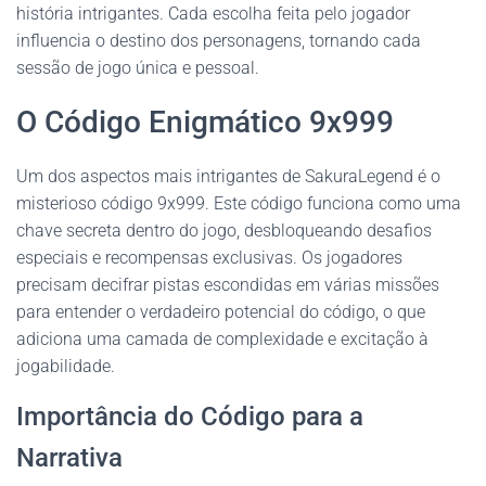
história intrigantes. Cada escolha feita pelo jogador
influencia o destino dos personagens, tornando cada
sessão de jogo única e pessoal.
O Código Enigmático 9x999
Um dos aspectos mais intrigantes de SakuraLegend é o
misterioso código 9x999. Este código funciona como uma
chave secreta dentro do jogo, desbloqueando desafios
especiais e recompensas exclusivas. Os jogadores
precisam decifrar pistas escondidas em várias missões
para entender o verdadeiro potencial do código, o que
adiciona uma camada de complexidade e excitação à
jogabilidade.
Importância do Código para a
Narrativa