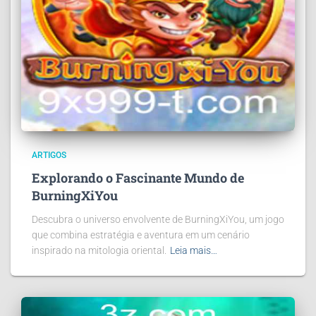
ARTIGOS
Explorando o Fascinante Mundo de
BurningXiYou
Descubra o universo envolvente de BurningXiYou, um jogo
que combina estratégia e aventura em um cenário
inspirado na mitologia oriental.
Leia mais…