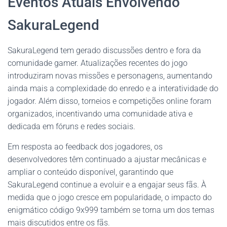
Eventos Atuais Envolvendo
SakuraLegend
SakuraLegend tem gerado discussões dentro e fora da
comunidade gamer. Atualizações recentes do jogo
introduziram novas missões e personagens, aumentando
ainda mais a complexidade do enredo e a interatividade do
jogador. Além disso, torneios e competições online foram
organizados, incentivando uma comunidade ativa e
dedicada em fóruns e redes sociais.
Em resposta ao feedback dos jogadores, os
desenvolvedores têm continuado a ajustar mecânicas e
ampliar o conteúdo disponível, garantindo que
SakuraLegend continue a evoluir e a engajar seus fãs. À
medida que o jogo cresce em popularidade, o impacto do
enigmático código 9x999 também se torna um dos temas
mais discutidos entre os fãs.