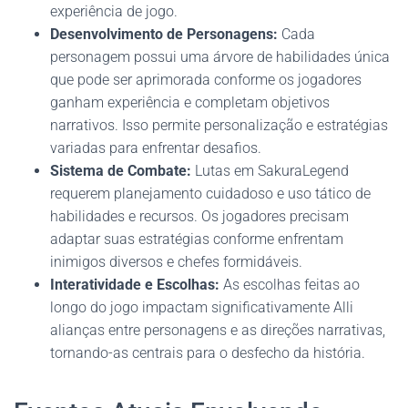
experiência de jogo.
Desenvolvimento de Personagens:
Cada
personagem possui uma árvore de habilidades única
que pode ser aprimorada conforme os jogadores
ganham experiência e completam objetivos
narrativos. Isso permite personalização e estratégias
variadas para enfrentar desafios.
Sistema de Combate:
Lutas em SakuraLegend
requerem planejamento cuidadoso e uso tático de
habilidades e recursos. Os jogadores precisam
adaptar suas estratégias conforme enfrentam
inimigos diversos e chefes formidáveis.
Interatividade e Escolhas:
As escolhas feitas ao
longo do jogo impactam significativamente Alli
alianças entre personagens e as direções narrativas,
tornando-as centrais para o desfecho da história.