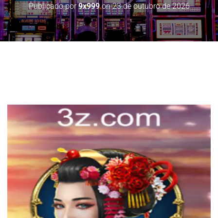
Publicado por
9x999
on
23 de outubro de 2026