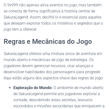
O 9x999 não apenas ativa eventos no jogo, mas também
se conecta de forma significativa à história central de
SakuraLegend. Assim, decifrá-lo é essencial para aqueles
que desejam explorar todos os mistérios e segredos que o
jogo tem a oferecer.
Regras e Mecânicas do Jogo
SakuraLegend oferece uma mistura única de aventura em
mundo aberto e mecânicas de jogo de estratégia. Os
jogadores devem gerenciar recursos, criar alianças e
desenvolver habilidades dos personagens para progredir.
Aqui estão alguns dos aspectos-chave das regras do jogo:
Exploração do Mundo:
O ambiente de mundo aberto
de SakuraLegend permite aos jogadores explorar à
vontade, descobrindo áreas secretas, tesouros
escondidos e missões secundárias que enriquecem a