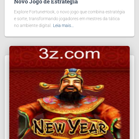
Novo Jogo de Estratégia
Explore FortuneHook, o novo jogo que combina estratégia
e sorte, transformando jogadores em mestres da tática
no ambiente digital.
Leia mais…