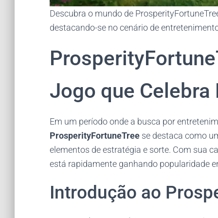
Descubra o mundo de ProsperityFortuneTree,
destacando-se no cenário de entretenimento 
ProsperityFortune
Jogo que Celebra 
Em um período onde a busca por entretenime
ProsperityFortuneTree
se destaca como um
elementos de estratégia e sorte. Com sua cara
está rapidamente ganhando popularidade ent
Introdução ao Prosp