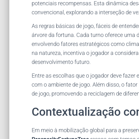
potenciais recompensas. Esta dinâmica des
convencional, explorando a interseção de ve
As regras básicas de jogo, fáceis de enten
árvore da fortuna. Cada turno oferece uma d
envolvendo fatores estratégicos como clima,
na natureza, incentiva o jogador a conside
desenvolvimento futuro.
Entre as escolhas que o jogador deve fazer 
com o ambiente de jogo. Além disso, o fato
de jogo, promovendo a reciclagem de diferent
Contextualização co
Em meio à mobilização global para a preser