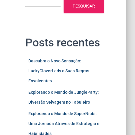
PESQUISAR
Posts recentes
Descubra o Novo Sensação:
LuckyCloverLady e Suas Regras
Envolventes
Explorando o Mundo de JungleParty:
Diversão Selvagem no Tabuleiro
Explorando o Mundo de SuperNiubi:
Uma Jornada Através de Estratégia e
Habilidades