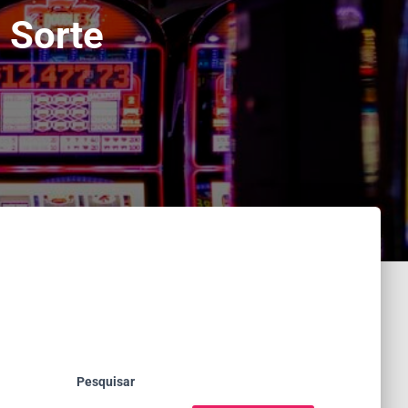
 Sorte
Pesquisar