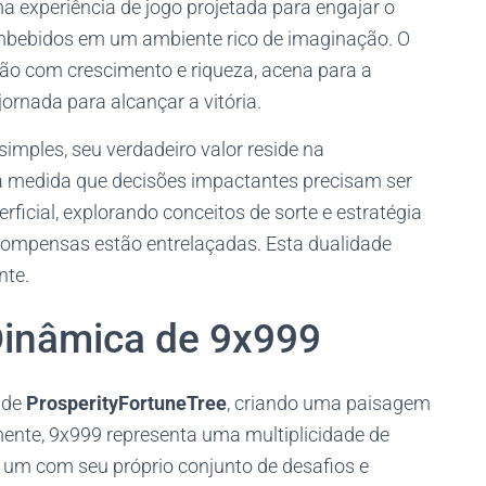
a experiência de jogo projetada para engajar o
embebidos em um ambiente rico de imaginação. O
xão com crescimento e riqueza, acena para a
ornada para alcançar a vitória.
imples, seu verdadeiro valor reside na
à medida que decisões impactantes precisam ser
ficial, explorando conceitos de sorte e estratégia
ompensas estão entrelaçadas. Esta dualidade
nte.
Dinâmica de 9x999
 de
ProsperityFortuneTree
, criando uma paisagem
mente, 9x999 representa uma multiplicidade de
 um com seu próprio conjunto de desafios e