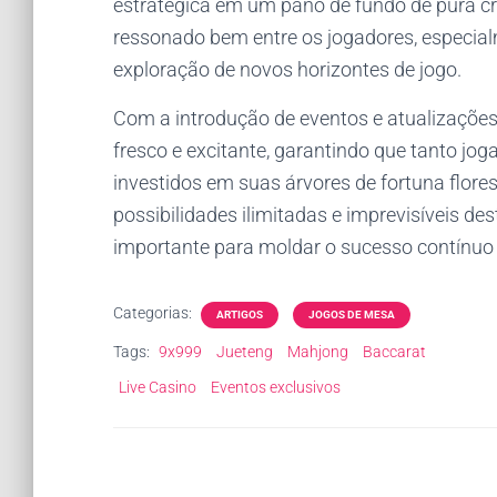
estratégica em um pano de fundo de pura cr
ressonado bem entre os jogadores, especial
exploração de novos horizontes de jogo.
Com a introdução de eventos e atualizaçõe
fresco e excitante, garantindo que tanto 
investidos em suas árvores de fortuna flor
possibilidades ilimitadas e imprevisíveis de
importante para moldar o sucesso contínuo
Categorias:
ARTIGOS
JOGOS DE MESA
Tags:
9x999
Jueteng
Mahjong
Baccarat
Live Casino
Eventos exclusivos