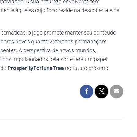
iatividade. A sua natureza envolvente tem
mente àqueles cujo foco reside na descoberta e na
s temáticas, o jogo promete manter seu conteúdo
jogadores novos quanto veteranos permaneçam
escentes. A perspectiva de novos mundos,
stinos impulsionados pela sorte terá um papel
 de
ProsperityFortuneTree
no futuro próximo.