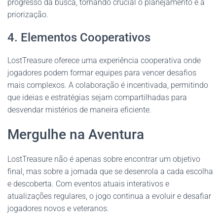
progresso da busca, tornando crucial o planejamento e a
priorização.
4. Elementos Cooperativos
LostTreasure oferece uma experiência cooperativa onde
jogadores podem formar equipes para vencer desafios
mais complexos. A colaboração é incentivada, permitindo
que ideias e estratégias sejam compartilhadas para
desvendar mistérios de maneira eficiente.
Mergulhe na Aventura
LostTreasure não é apenas sobre encontrar um objetivo
final, mas sobre a jornada que se desenrola a cada escolha
e descoberta. Com eventos atuais interativos e
atualizações regulares, o jogo continua a evoluir e desafiar
jogadores novos e veteranos.