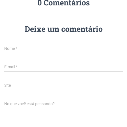
0 Comentários
Deixe um comentário
Nome
*
E-mail
*
Site
No que você está pensando?