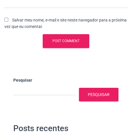
Salvar meu nome, e-mail e site neste navegador para a próxima
vez que eu comentar.
Pesquisar
PESQUISAR
Posts recentes