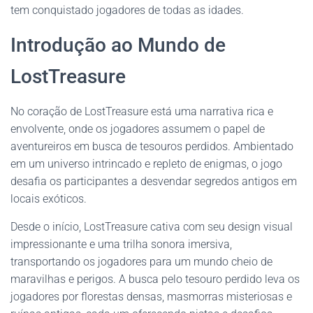
tem conquistado jogadores de todas as idades.
Introdução ao Mundo de
LostTreasure
No coração de LostTreasure está uma narrativa rica e
envolvente, onde os jogadores assumem o papel de
aventureiros em busca de tesouros perdidos. Ambientado
em um universo intrincado e repleto de enigmas, o jogo
desafia os participantes a desvendar segredos antigos em
locais exóticos.
Desde o início, LostTreasure cativa com seu design visual
impressionante e uma trilha sonora imersiva,
transportando os jogadores para um mundo cheio de
maravilhas e perigos. A busca pelo tesouro perdido leva os
jogadores por florestas densas, masmorras misteriosas e