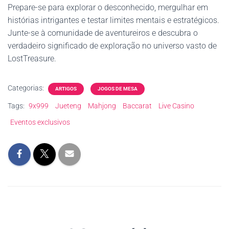
Prepare-se para explorar o desconhecido, mergulhar em
histórias intrigantes e testar limites mentais e estratégicos.
Junte-se à comunidade de aventureiros e descubra o
verdadeiro significado de exploração no universo vasto de
LostTreasure.
Categorias:
ARTIGOS
JOGOS DE MESA
Tags:
9x999
Jueteng
Mahjong
Baccarat
Live Casino
Eventos exclusivos