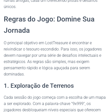
ruínas antigas, cada um oferecendo pistas e desafios
únicos.
Regras do Jogo: Domine Sua
Jornada
O principal objetivo em LostTreasure é encontrar e
reivindicar o tesouro escondido. Para isso, os jogadores
devem navegar por uma série de desafios intelectuais e
estratégicos. As regras são simples, mas exigem
pensamento rápido e lógica aguçada para serem
dominadas.
1. Exploração de Terrenos
Cada sessão do jogo começa com a escolha de um mapa
a ser explorado. Com a palavra-chave "9x999", os
jogadores desbloqueiam níveis especiais que oferecem