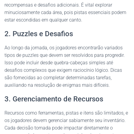
recompensas e desafios adicionais. É vital explorar
minuciosamente cada área, pois pistas essenciais podem
estar escondidas em qualquer canto.
2. Puzzles e Desafios
Ao longo da jornada, os jogadores encontrarão variados
tipos de puzzles que devem ser resolvidos para progredir.
Isso pode incluir desde quebra-cabeças simples até
desafios complexos que exigem raciocínio lógico. Dicas
são fornecidas ao completar determinadas tarefas,
auxiliando na resolução de enigmas mais difíceis.
3. Gerenciamento de Recursos
Recursos como ferramentas, pistas e itens são limitados, e
os jogadores devem gerenciar sabiamente seu inventário.
Cada decisão tomada pode impactar diretamente o